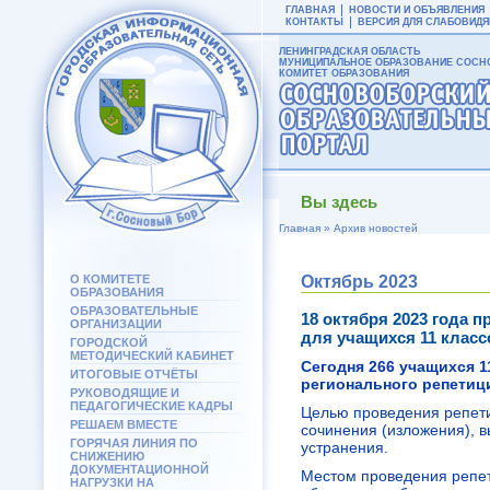
ГЛАВНАЯ
НОВОСТИ И ОБЪЯВЛЕНИЯ
КОНТАКТЫ
ВЕРСИЯ ДЛЯ СЛАБОВИД
ЛЕНИНГРАДСКАЯ ОБЛАСТЬ
МУНИЦИПАЛЬНОЕ ОБРАЗОВАНИЕ СОСНО
КОМИТЕТ ОБРАЗОВАНИЯ
Вы здесь
Главная
»
Архив новостей
О КОМИТЕТЕ
Октябрь 2023
ОБРАЗОВАНИЯ
ОБРАЗОВАТЕЛЬНЫЕ
18 октября 2023 года 
ОРГАНИЗАЦИИ
для учащихся 11 класс
ГОРОДСКОЙ
МЕТОДИЧЕСКИЙ КАБИНЕТ
Сегодня 266 учащихся 1
ИТОГОВЫЕ ОТЧЁТЫ
регионального репетици
РУКОВОДЯЩИЕ И
ПЕДАГОГИЧЕСКИЕ КАДРЫ
Целью проведения репети
РЕШАЕМ ВМЕСТЕ
сочинения (изложения), 
ГОРЯЧАЯ ЛИНИЯ ПО
устранения.
СНИЖЕНИЮ
ДОКУМЕНТАЦИОННОЙ
Местом проведения репет
НАГРУЗКИ НА