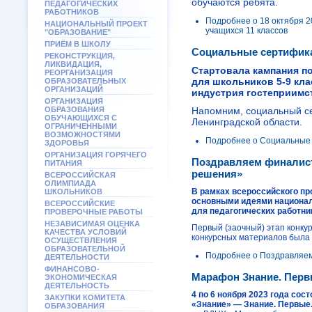
обучаются ребята.
ПЕДАГОГИЧЕСКИХ
РАБОТНИКОВ
Подробнее
о 18 октября 
НАЦИОНАЛЬНЫЙ ПРОЕКТ
учащихся 11 классов
"ОБРАЗОВАНИЕ"
ПРИЁМ В ШКОЛУ
Социальные сертифика
РЕКОНСТРУКЦИЯ,
ЛИКВИДАЦИЯ,
Стартовала кампания п
РЕОРГАНИЗАЦИЯ
для школьников 5-9 кла
ОБРАЗОВАТЕЛЬНЫХ
ОРГАНИЗАЦИЙ
индустрия гостеприимс
ОРГАНИЗАЦИЯ
ОБРАЗОВАНИЯ
Напомним, социальный се
ОБУЧАЮЩИХСЯ С
Ленинградской области.
ОГРАНИЧЕННЫМИ
ВОЗМОЖНОСТЯМИ
Подробнее
о Социальные 
ЗДОРОВЬЯ
ОРГАНИЗАЦИЯ ГОРЯЧЕГО
Поздравляем финалист
ПИТАНИЯ
решения»
ВСЕРОССИЙСКАЯ
ОЛИМПИАДА
В рамках всероссийского про
ШКОЛЬНИКОВ
основными идеями националь
ВСЕРОССИЙСКИЕ
для педагогических работни
ПРОВЕРОЧНЫЕ РАБОТЫ
НЕЗАВИСИМАЯ ОЦЕНКА
Первый (заочный) этап конкур
КАЧЕСТВА УСЛОВИЙ
конкурсных материалов была п
ОСУЩЕСТВЛЕНИЯ
ОБРАЗОВАТЕЛЬНОЙ
Подробнее
о Поздравляем
ДЕЯТЕЛЬНОСТИ
ФИНАНСОВО-
Марафон Знание. Пер
ЭКОНОМИЧЕСКАЯ
ДЕЯТЕЛЬНОСТЬ
4 по 6 ноября 2023 года со
ЗАКУПКИ КОМИТЕТА
«Знание» — Знание.
Первые
ОБРАЗОВАНИЯ