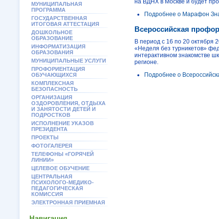
на ВДНХ в Москве и будет пр
МУНИЦИПАЛЬНАЯ
ПРОГРАММА
Подробнее
о Марафон Зн
ГОСУДАРСТВЕННАЯ
ИТОГОВАЯ АТТЕСТАЦИЯ
Всероссийская профор
ДОШКОЛЬНОЕ
ОБРАЗОВАНИЕ
В период с 16 по 20 октября
ИНФОРМАТИЗАЦИЯ
«Неделя без турникетов» фед
ОБРАЗОВАНИЯ
интерактивном знакомстве шк
МУНИЦИПАЛЬНЫЕ УСЛУГИ
регионе.
ПРОФОРИЕНТАЦИЯ
Подробнее
о Всероссийск
ОБУЧАЮЩИХСЯ
КОМПЛЕКСНАЯ
БЕЗОПАСНОСТЬ
ОРГАНИЗАЦИЯ
ОЗДОРОВЛЕНИЯ, ОТДЫХА
И ЗАНЯТОСТИ ДЕТЕЙ И
ПОДРОСТКОВ
ИСПОЛНЕНИЕ УКАЗОВ
ПРЕЗИДЕНТА
ПРОЕКТЫ
ФОТОГАЛЕРЕЯ
ТЕЛЕФОНЫ «ГОРЯЧЕЙ
ЛИНИИ»
ЦЕЛЕВОЕ ОБУЧЕНИЕ
ЦЕНТРАЛЬНАЯ
ПСИХОЛОГО-МЕДИКО-
ПЕДАГОГИЧЕСКАЯ
КОМИССИЯ
ЭЛЕКТРОННАЯ ПРИЕМНАЯ
Навигация