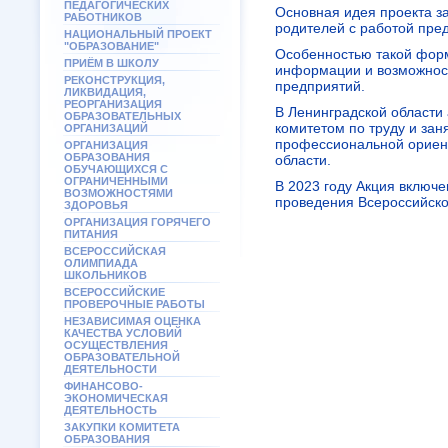
ПЕДАГОГИЧЕСКИХ
Основная идея проекта за
РАБОТНИКОВ
родителей с работой пре
НАЦИОНАЛЬНЫЙ ПРОЕКТ
"ОБРАЗОВАНИЕ"
Особенностью такой фор
ПРИЁМ В ШКОЛУ
информации и возможнос
РЕКОНСТРУКЦИЯ,
предприятий.
ЛИКВИДАЦИЯ,
РЕОРГАНИЗАЦИЯ
В Ленинградской области
ОБРАЗОВАТЕЛЬНЫХ
комитетом по труду и зан
ОРГАНИЗАЦИЙ
профессиональной ориен
ОРГАНИЗАЦИЯ
ОБРАЗОВАНИЯ
области.
ОБУЧАЮЩИХСЯ С
ОГРАНИЧЕННЫМИ
В 2023 году Акция включ
ВОЗМОЖНОСТЯМИ
проведения Всероссийско
ЗДОРОВЬЯ
ОРГАНИЗАЦИЯ ГОРЯЧЕГО
ПИТАНИЯ
ВСЕРОССИЙСКАЯ
ОЛИМПИАДА
ШКОЛЬНИКОВ
ВСЕРОССИЙСКИЕ
ПРОВЕРОЧНЫЕ РАБОТЫ
НЕЗАВИСИМАЯ ОЦЕНКА
КАЧЕСТВА УСЛОВИЙ
ОСУЩЕСТВЛЕНИЯ
ОБРАЗОВАТЕЛЬНОЙ
ДЕЯТЕЛЬНОСТИ
ФИНАНСОВО-
ЭКОНОМИЧЕСКАЯ
ДЕЯТЕЛЬНОСТЬ
ЗАКУПКИ КОМИТЕТА
ОБРАЗОВАНИЯ