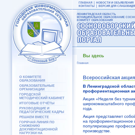
ГЛАВНАЯ
НОВОСТИ И ОБЪЯВЛЕНИЯ
КОНТАКТЫ
ВЕРСИЯ ДЛЯ СЛАБОВИД
ЛЕНИНГРАДСКАЯ ОБЛАСТЬ
МУНИЦИПАЛЬНОЕ ОБРАЗОВАНИЕ СОСНО
КОМИТЕТ ОБРАЗОВАНИЯ
Вы здесь
Главная
О КОМИТЕТЕ
Всероссийская акция
ОБРАЗОВАНИЯ
ОБРАЗОВАТЕЛЬНЫЕ
В Ленинградской област
ОРГАНИЗАЦИИ
профориентационная ак
ГОРОДСКОЙ
МЕТОДИЧЕСКИЙ КАБИНЕТ
Акция «Неделя без турни
ИТОГОВЫЕ ОТЧЁТЫ
широкомасштабного профо
года.
РУКОВОДЯЩИЕ И
ПЕДАГОГИЧЕСКИЕ КАДРЫ
Акция представляет собо
РЕШАЕМ ВМЕСТЕ
на профориентационное 
ГОРЯЧАЯ ЛИНИЯ ПО
популяризацию професси
СНИЖЕНИЮ
ДОКУМЕНТАЦИОННОЙ
производстве.
НАГРУЗКИ НА