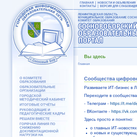
ГЛАВНАЯ
НОВОСТИ И ОБЪЯВЛЕНИЯ
КОНТАКТЫ
ВЕРСИЯ ДЛЯ СЛАБОВИД
ЛЕНИНГРАДСКАЯ ОБЛАСТЬ
МУНИЦИПАЛЬНОЕ ОБРАЗОВАНИЕ СОСНО
КОМИТЕТ ОБРАЗОВАНИЯ
Вы здесь
Главная
О КОМИТЕТЕ
Cообщества цифровог
ОБРАЗОВАНИЯ
ОБРАЗОВАТЕЛЬНЫЕ
Развиваете ИТ-бизнес в 
ОРГАНИЗАЦИИ
Переходите в сообщества 
ГОРОДСКОЙ
МЕТОДИЧЕСКИЙ КАБИНЕТ
- Телеграм -
https://t.me/di
ИТОГОВЫЕ ОТЧЁТЫ
РУКОВОДЯЩИЕ И
- ВКонтакте -
https://vk.co
ПЕДАГОГИЧЕСКИЕ КАДРЫ
РЕШАЕМ ВМЕСТЕ
Здесь просто и понятно:
ГОРЯЧАЯ ЛИНИЯ ПО
о главных ИТ-новостях
СНИЖЕНИЮ
ДОКУМЕНТАЦИОННОЙ
о новых и существующ
НАГРУЗКИ НА