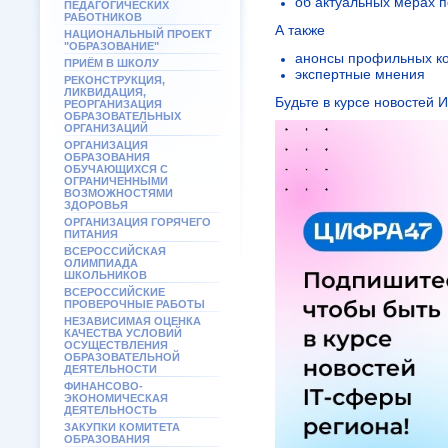
об актуальных мерах 
ПЕДАГОГИЧЕСКИХ
РАБОТНИКОВ
А также
НАЦИОНАЛЬНЫЙ ПРОЕКТ
"ОБРАЗОВАНИЕ"
анонсы профильных ко
ПРИЁМ В ШКОЛУ
экспертные мнения
РЕКОНСТРУКЦИЯ,
ЛИКВИДАЦИЯ,
Будьте в курсе новостей 
РЕОРГАНИЗАЦИЯ
ОБРАЗОВАТЕЛЬНЫХ
ОРГАНИЗАЦИЙ
ОРГАНИЗАЦИЯ
ОБРАЗОВАНИЯ
ОБУЧАЮЩИХСЯ С
ОГРАНИЧЕННЫМИ
ВОЗМОЖНОСТЯМИ
ЗДОРОВЬЯ
ОРГАНИЗАЦИЯ ГОРЯЧЕГО
ПИТАНИЯ
ВСЕРОССИЙСКАЯ
ОЛИМПИАДА
ШКОЛЬНИКОВ
ВСЕРОССИЙСКИЕ
ПРОВЕРОЧНЫЕ РАБОТЫ
НЕЗАВИСИМАЯ ОЦЕНКА
КАЧЕСТВА УСЛОВИЙ
ОСУЩЕСТВЛЕНИЯ
ОБРАЗОВАТЕЛЬНОЙ
ДЕЯТЕЛЬНОСТИ
ФИНАНСОВО-
ЭКОНОМИЧЕСКАЯ
ДЕЯТЕЛЬНОСТЬ
ЗАКУПКИ КОМИТЕТА
ОБРАЗОВАНИЯ