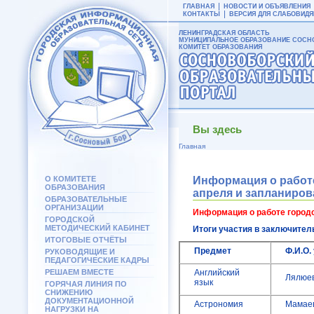
ГЛАВНАЯ
НОВОСТИ И ОБЪЯВЛЕНИЯ
КОНТАКТЫ
ВЕРСИЯ ДЛЯ СЛАБОВИД
ЛЕНИНГРАДСКАЯ ОБЛАСТЬ
МУНИЦИПАЛЬНОЕ ОБРАЗОВАНИЕ СОСНО
КОМИТЕТ ОБРАЗОВАНИЯ
Вы здесь
Главная
О КОМИТЕТЕ
Информация о работе
ОБРАЗОВАНИЯ
апреля и запланиров
ОБРАЗОВАТЕЛЬНЫЕ
ОРГАНИЗАЦИИ
Информация о работе город
ГОРОДСКОЙ
МЕТОДИЧЕСКИЙ КАБИНЕТ
Итоги участия в заключите
ИТОГОВЫЕ ОТЧЁТЫ
Предмет
Ф.И.О.
РУКОВОДЯЩИЕ И
ПЕДАГОГИЧЕСКИЕ КАДРЫ
РЕШАЕМ ВМЕСТЕ
Английский
Лялюе
язык
ГОРЯЧАЯ ЛИНИЯ ПО
СНИЖЕНИЮ
ДОКУМЕНТАЦИОННОЙ
Астрономия
Мамае
НАГРУЗКИ НА