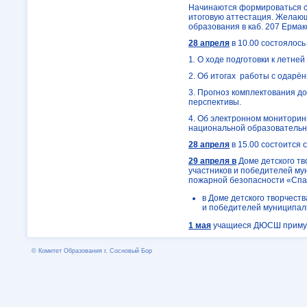
Начинаются формироваться с
итоговую аттестация. Желающ
образования в каб. 207 Ермак
28 апреля
в 10.00 состоялос
1
.
О ходе подготовки к летней
2. Об итогах работы с одарё
3. Прогноз комплектования д
перспективы.
4. Об электронном мониторин
национальной образовательн
28 апреля
в 15.00 состоится 
29 апреля в
Доме детского тво
участников и победителей му
пожарной безопасности «Спа
в Доме детского творчества
и победителей муниципал
1 мая
учащиеся ДЮСШ примут у
© Комитет Образования г. Сосновый Бор