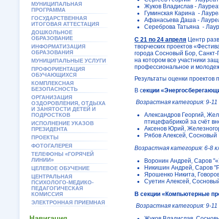
МУНИЦИПАЛЬНАЯ
Жуков Владислав - Лауреат
ПРОГРАММА
Гуминская Карина - Лауреа
ГОСУДАРСТВЕННАЯ
Афанасьева Даша - Лауреа
ИТОГОВАЯ АТТЕСТАЦИЯ
Сереброва Татьяна - Лауре
ДОШКОЛЬНОЕ
ОБРАЗОВАНИЕ
С 21 по 24 апреля
Центр разви
творческих проектов «Фестив
ИНФОРМАТИЗАЦИЯ
ОБРАЗОВАНИЯ
города Сосновый Бор, Санкт-
на котором все участники защ
МУНИЦИПАЛЬНЫЕ УСЛУГИ
профессиональное и молоде
ПРОФОРИЕНТАЦИЯ
ОБУЧАЮЩИХСЯ
Результаты оценки проектов
КОМПЛЕКСНАЯ
БЕЗОПАСНОСТЬ
В с
екции «Энергосберегающи
ОРГАНИЗАЦИЯ
Возрастная категория: 9-11
ОЗДОРОВЛЕНИЯ, ОТДЫХА
И ЗАНЯТОСТИ ДЕТЕЙ И
Александров Георгий, Жел
ПОДРОСТКОВ
птицефабрикой за счёт вн
ИСПОЛНЕНИЕ УКАЗОВ
Аксенов Юрий, Железногор
ПРЕЗИДЕНТА
Рябов Алексей, Сосновый Б
ПРОЕКТЫ
ФОТОГАЛЕРЕЯ
Возрастная категория: 6-8 к
ТЕЛЕФОНЫ «ГОРЯЧЕЙ
ЛИНИИ»
Воронин Андрей, Саров "«
Никишин Андрей, Саров "Ро
ЦЕЛЕВОЕ ОБУЧЕНИЕ
Ярошенко Никита, Говоров
ЦЕНТРАЛЬНАЯ
Суетин Алексей, Сосновый
ПСИХОЛОГО-МЕДИКО-
ПЕДАГОГИЧЕСКАЯ
В секции «Компьютерные пр
КОМИССИЯ
ЭЛЕКТРОННАЯ ПРИЕМНАЯ
Возрастная категория: 9-11
Навигация
Жуков Владислав, Соснов