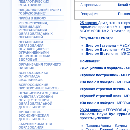
ПЕДАГОГИЧЕСКИХ
Астрономия
Козий 
РАБОТНИКОВ
НАЦИОНАЛЬНЫЙ ПРОЕКТ
"ОБРАЗОВАНИЕ"
География
Еньши
ПРИЁМ В ШКОЛУ
25 апреля
Дом детского твор
РЕКОНСТРУКЦИЯ,
ЛИКВИДАЦИЯ,
городского проекта «Мы – гр
РЕОРГАНИЗАЦИЯ
МБОУ «СОШ № 2. В смотре пр
ОБРАЗОВАТЕЛЬНЫХ
ОРГАНИЗАЦИЙ
Результаты смотра:
ОРГАНИЗАЦИЯ
Диплом
I
степени –
МБОУ 
ОБРАЗОВАНИЯ
ОБУЧАЮЩИХСЯ С
Диплом
II
степени
– МБОУ 
ОГРАНИЧЕННЫМИ
Диплом
III
степени
– МБОУ
ВОЗМОЖНОСТЯМИ
ЗДОРОВЬЯ
Номинации
:
ОРГАНИЗАЦИЯ ГОРЯЧЕГО
ПИТАНИЯ
«Дисциплина и порядок»
- М
ВСЕРОССИЙСКАЯ
«Лучшее построение»
- МБО
ОЛИМПИАДА
ШКОЛЬНИКОВ
«За волю к победе»
- МБОУ«
ВСЕРОССИЙСКИЕ
ПРОВЕРОЧНЫЕ РАБОТЫ
«Лучшая строевая песня»
- 
НЕЗАВИСИМАЯ ОЦЕНКА
«Лучший строевой шаг»
- МБ
КАЧЕСТВА УСЛОВИЙ
ОСУЩЕСТВЛЕНИЯ
«За волю к победе»
- МБОУ«С
ОБРАЗОВАТЕЛЬНОЙ
ДЕЯТЕЛЬНОСТИ
23-24 апреля
в ГБОУДОД «Це
ФИНАНСОВО-
«Юность. Наука. Культура-С
ЭКОНОМИЧЕСКАЯ
проекты успешно:
ДЕЯТЕЛЬНОСТЬ
ЗАКУПКИ КОМИТЕТА
Павлова Алена – Лауреат 
ОБРАЗОВАНИЯ
Сергеев Георгий - Лауреат