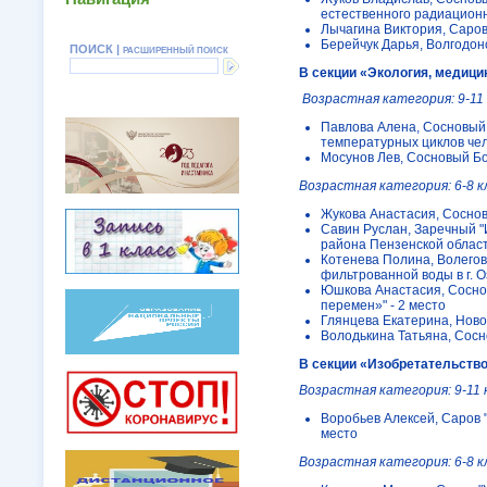
естественного радиационн
Лычагина Виктория, Саров
Берейчук Дарья, Волгодон
ПОИСК |
РАСШИРЕННЫЙ ПОИСК
В секции «Экология, медици
Возрастная категория: 9-11
Павлова Алена, Сосновый 
температурных циклов чел
Мосунов Лев, Сосновый Бор
Возрастная категория: 6-8 к
Жукова Анастасия, Сосновы
Савин Руслан, Заречный "
района Пензенской области
Котенева Полина, Волегов
фильтрованной воды в г. О
Юшкова Анастасия, Сосно
перемен»" - 2 место
Глянцева Екатерина, Новоу
Володькина Татьяна, Сосно
В секции «Изобретательство
Возрастная категория: 9-11 
Воробьев Алексей, Саров 
место
Возрастная категория: 6-8 к