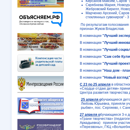
Кирсанов Максим, Саров "
Скрябнева Мария, Новоурал
Жебровский Кирилл, Новоур
Марченко Арсений, Саров 
стеклянных сувениров" - 3
По результатам голосования
признан Жуков Владислав.
В номинации
"Лучший экспер
В номинации
"Лучший иннов
В номинации
"Лучший социа
В номинации
"Сам себе Кули
В номинации
"Лучший проек
В номинации
"Наш дом - пла
В номинации
"Новый взгляд
С 23 по 25 апреля
в областно
«Сердце отдаю детям» приним
Центра развития творчества 
25 апреля о
бучающиеся детс
Любовь Юрьевна, приняли уч
рыбке», пос. Сергиево, г. Сан
27 апреля о
бучающиеся 3-х д
«Грани творчества» (педагог
Аркадьевна) приняли участие
«Перезвоны», ГКЦ «Волшебн