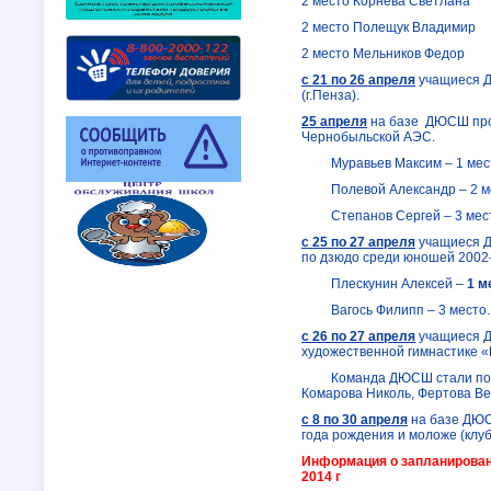
2 место Корнева Светлана
2 место Полещук Владимир
2 место Мельников Федор
с 21 по 26 апреля
учащиеся Д
(г.Пенза).
25 апреля
на базе ДЮСШ прош
Чернобыльской АЭС.
Муравьев Максим – 1 мес
Полевой Александр – 2 м
Степанов Сергей – 3 мес
с 25 по 27 апреля
учащиеся Д
по дзюдо среди юношей 2002-2
Плескунин Алексей –
1 м
Вагось Филипп – 3 место.
с 26 по 27 апреля
учащиеся Д
художественной гимнастике «
Команда ДЮСШ стали победи
Комарова Николь, Фертова Ве
с 8 по 30 апреля
на базе ДЮС
года рождения и моложе (клуб
Информация о запланирован
2014 г