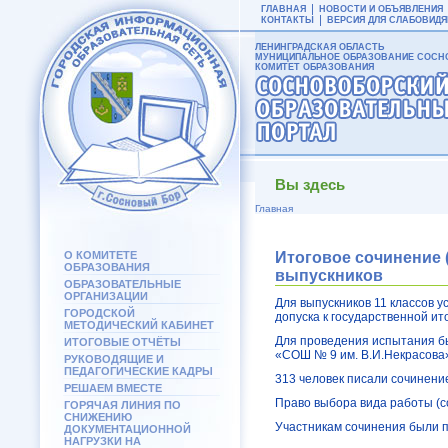
ГЛАВНАЯ
НОВОСТИ И ОБЪЯВЛЕНИЯ
КОНТАКТЫ
ВЕРСИЯ ДЛЯ СЛАБОВИД
ЛЕНИНГРАДСКАЯ ОБЛАСТЬ
МУНИЦИПАЛЬНОЕ ОБРАЗОВАНИЕ СОСНО
КОМИТЕТ ОБРАЗОВАНИЯ
Вы здесь
Главная
О КОМИТЕТЕ
Итоговое сочинение 
ОБРАЗОВАНИЯ
выпускников
ОБРАЗОВАТЕЛЬНЫЕ
ОРГАНИЗАЦИИ
Для выпускников 11 классов 
ГОРОДСКОЙ
допуска к государственной ит
МЕТОДИЧЕСКИЙ КАБИНЕТ
Для проведения испытания 
ИТОГОВЫЕ ОТЧЁТЫ
«СОШ № 9 им. В.И.Некрасова
РУКОВОДЯЩИЕ И
ПЕДАГОГИЧЕСКИЕ КАДРЫ
313 человек писали сочинение
РЕШАЕМ ВМЕСТЕ
Право выбора вида работы (с
ГОРЯЧАЯ ЛИНИЯ ПО
СНИЖЕНИЮ
Участникам сочинения были 
ДОКУМЕНТАЦИОННОЙ
НАГРУЗКИ НА