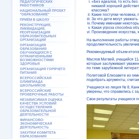
«Без идеалов, то есть бе
ПЕДАГОГИЧЕСКИХ
РАБОТНИКОВ
никакой хорошей действит
классика?
НАЦИОНАЛЬНЫЙ ПРОЕКТ
"ОБРАЗОВАНИЕ"
Какие поступки человека,
За что дети могут уважать
ПРИЁМ В ШКОЛУ
Почему именами некоторы
РЕКОНСТРУКЦИЯ,
Какая угроза способна об
ЛИКВИДАЦИЯ,
Произведение искусства, 
РЕОРГАНИЗАЦИЯ
ОБРАЗОВАТЕЛЬНЫХ
ОРГАНИЗАЦИЙ
На выполнение работы отводи
продолжительность увеличива
ОРГАНИЗАЦИЯ
ОБРАЗОВАНИЯ
Рекомендуемый объем итогово
ОБУЧАЮЩИХСЯ С
ОГРАНИЧЕННЫМИ
Маслов Матвей, учащийся 11А
ВОЗМОЖНОСТЯМИ
которые заслуживают уважени
ЗДОРОВЬЯ
по теме зарубежной литерат
ОРГАНИЗАЦИЯ ГОРЯЧЕГО
ПИТАНИЯ
Политовой Елизавете из гим
ВСЕРОССИЙСКАЯ
подобрать аргументы, считае
ОЛИМПИАДА
ШКОЛЬНИКОВ
Учащиеся из лицея № 8, Канк
ВСЕРОССИЙСКИЕ
уверены, что справились с з
ПРОВЕРОЧНЫЕ РАБОТЫ
Свои результаты учащиеся по
НЕЗАВИСИМАЯ ОЦЕНКА
КАЧЕСТВА УСЛОВИЙ
ОСУЩЕСТВЛЕНИЯ
ОБРАЗОВАТЕЛЬНОЙ
ДЕЯТЕЛЬНОСТИ
ФИНАНСОВО-
ЭКОНОМИЧЕСКАЯ
ДЕЯТЕЛЬНОСТЬ
ЗАКУПКИ КОМИТЕТА
ОБРАЗОВАНИЯ