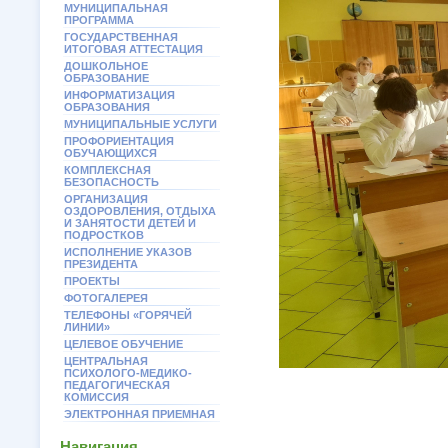
МУНИЦИПАЛЬНАЯ
ПРОГРАММА
ГОСУДАРСТВЕННАЯ
ИТОГОВАЯ АТТЕСТАЦИЯ
ДОШКОЛЬНОЕ
ОБРАЗОВАНИЕ
ИНФОРМАТИЗАЦИЯ
ОБРАЗОВАНИЯ
МУНИЦИПАЛЬНЫЕ УСЛУГИ
ПРОФОРИЕНТАЦИЯ
ОБУЧАЮЩИХСЯ
КОМПЛЕКСНАЯ
БЕЗОПАСНОСТЬ
ОРГАНИЗАЦИЯ
ОЗДОРОВЛЕНИЯ, ОТДЫХА
И ЗАНЯТОСТИ ДЕТЕЙ И
ПОДРОСТКОВ
ИСПОЛНЕНИЕ УКАЗОВ
ПРЕЗИДЕНТА
ПРОЕКТЫ
ФОТОГАЛЕРЕЯ
ТЕЛЕФОНЫ «ГОРЯЧЕЙ
ЛИНИИ»
ЦЕЛЕВОЕ ОБУЧЕНИЕ
ЦЕНТРАЛЬНАЯ
ПСИХОЛОГО-МЕДИКО-
ПЕДАГОГИЧЕСКАЯ
КОМИССИЯ
ЭЛЕКТРОННАЯ ПРИЕМНАЯ
Навигация