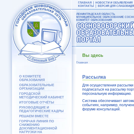
ГЛАВНАЯ
НОВОСТИ И ОБЪЯВЛЕНИЯ
КОНТАКТЫ
ВЕРСИЯ ДЛЯ СЛАБОВИД
ЛЕНИНГРАДСКАЯ ОБЛАСТЬ
МУНИЦИПАЛЬНОЕ ОБРАЗОВАНИЕ СОСНО
КОМИТЕТ ОБРАЗОВАНИЯ
Вы здесь
Главная
О КОМИТЕТЕ
Рассылка
ОБРАЗОВАНИЯ
ОБРАЗОВАТЕЛЬНЫЕ
Для осуществления рассылки 
ОРГАНИЗАЦИИ
подписаться на рассылку пор
персональную информацию.
ГОРОДСКОЙ
МЕТОДИЧЕСКИЙ КАБИНЕТ
Система обеспечивает автома
ИТОГОВЫЕ ОТЧЁТЫ
событиях, например, получе
РУКОВОДЯЩИЕ И
форуме консультаций.
ПЕДАГОГИЧЕСКИЕ КАДРЫ
РЕШАЕМ ВМЕСТЕ
ГОРЯЧАЯ ЛИНИЯ ПО
СНИЖЕНИЮ
ДОКУМЕНТАЦИОННОЙ
НАГРУЗКИ НА