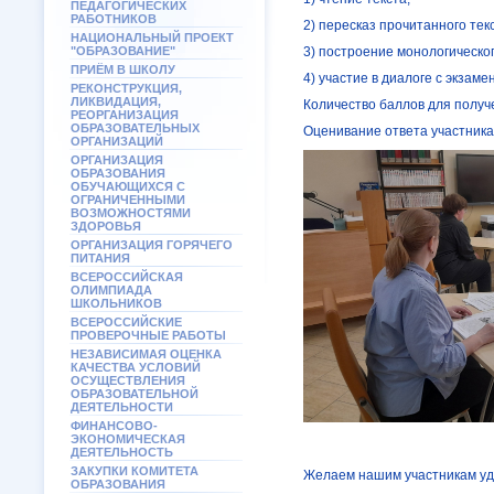
ПЕДАГОГИЧЕСКИХ
РАБОТНИКОВ
2) пересказ прочитанного тек
НАЦИОНАЛЬНЫЙ ПРОЕКТ
"ОБРАЗОВАНИЕ"
3) построение монологическо
ПРИЁМ В ШКОЛУ
4) участие в диалоге с экзам
РЕКОНСТРУКЦИЯ,
ЛИКВИДАЦИЯ,
Количество баллов для получе
РЕОРГАНИЗАЦИЯ
ОБРАЗОВАТЕЛЬНЫХ
Оценивание ответа участника
ОРГАНИЗАЦИЙ
ОРГАНИЗАЦИЯ
ОБРАЗОВАНИЯ
ОБУЧАЮЩИХСЯ С
ОГРАНИЧЕННЫМИ
ВОЗМОЖНОСТЯМИ
ЗДОРОВЬЯ
ОРГАНИЗАЦИЯ ГОРЯЧЕГО
ПИТАНИЯ
ВСЕРОССИЙСКАЯ
ОЛИМПИАДА
ШКОЛЬНИКОВ
ВСЕРОССИЙСКИЕ
ПРОВЕРОЧНЫЕ РАБОТЫ
НЕЗАВИСИМАЯ ОЦЕНКА
КАЧЕСТВА УСЛОВИЙ
ОСУЩЕСТВЛЕНИЯ
ОБРАЗОВАТЕЛЬНОЙ
ДЕЯТЕЛЬНОСТИ
ФИНАНСОВО-
ЭКОНОМИЧЕСКАЯ
ДЕЯТЕЛЬНОСТЬ
ЗАКУПКИ КОМИТЕТА
Желаем нашим участникам уд
ОБРАЗОВАНИЯ