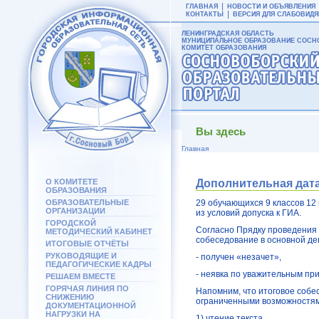
ГЛАВНАЯ
НОВОСТИ И ОБЪЯВЛЕНИЯ
КОНТАКТЫ
ВЕРСИЯ ДЛЯ СЛАБОВИД
ЛЕНИНГРАДСКАЯ ОБЛАСТЬ
МУНИЦИПАЛЬНОЕ ОБРАЗОВАНИЕ СОСНО
КОМИТЕТ ОБРАЗОВАНИЯ
Вы здесь
Главная
О КОМИТЕТЕ
Дополнительная дата
ОБРАЗОВАНИЯ
ОБРАЗОВАТЕЛЬНЫЕ
29 обучающихся 9 классов 12
ОРГАНИЗАЦИИ
из условий допуска к ГИА.
ГОРОДСКОЙ
Согласно Прядку проведения
МЕТОДИЧЕСКИЙ КАБИНЕТ
собеседование в основной ден
ИТОГОВЫЕ ОТЧЁТЫ
РУКОВОДЯЩИЕ И
- получен «незачет»,
ПЕДАГОГИЧЕСКИЕ КАДРЫ
- неявка по уважительным пр
РЕШАЕМ ВМЕСТЕ
ГОРЯЧАЯ ЛИНИЯ ПО
Напомним, что итоговое собе
СНИЖЕНИЮ
ограниченными возможностям
ДОКУМЕНТАЦИОННОЙ
НАГРУЗКИ НА
1) чтение текста,