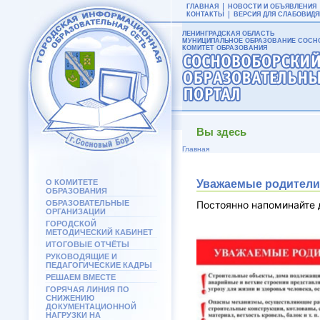
ГЛАВНАЯ
НОВОСТИ И ОБЪЯВЛЕНИЯ
КОНТАКТЫ
ВЕРСИЯ ДЛЯ СЛАБОВИД
ЛЕНИНГРАДСКАЯ ОБЛАСТЬ
МУНИЦИПАЛЬНОЕ ОБРАЗОВАНИЕ СОСНО
КОМИТЕТ ОБРАЗОВАНИЯ
Вы здесь
Главная
О КОМИТЕТЕ
Уважаемые родители
ОБРАЗОВАНИЯ
ОБРАЗОВАТЕЛЬНЫЕ
Постоянно напоминайте 
ОРГАНИЗАЦИИ
ГОРОДСКОЙ
МЕТОДИЧЕСКИЙ КАБИНЕТ
ИТОГОВЫЕ ОТЧЁТЫ
РУКОВОДЯЩИЕ И
ПЕДАГОГИЧЕСКИЕ КАДРЫ
РЕШАЕМ ВМЕСТЕ
ГОРЯЧАЯ ЛИНИЯ ПО
СНИЖЕНИЮ
ДОКУМЕНТАЦИОННОЙ
НАГРУЗКИ НА